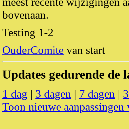
meest recente wijzigingen a
bovenaan.
Testing 1-2
OuderComite
van start
Updates gedurende de l
1 dag
|
3 dagen
|
7 dagen
|
3
Toon nieuwe aanpassingen 