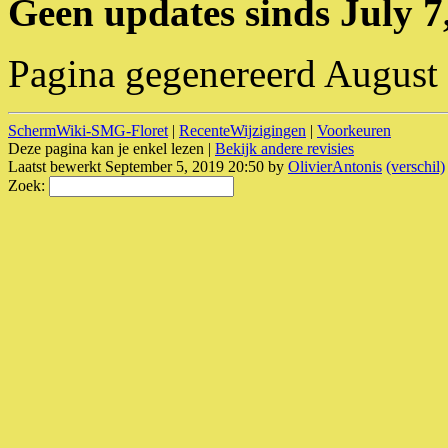
Geen updates sinds July 7
Pagina gegenereerd August
SchermWiki-SMG-Floret
|
RecenteWijzigingen
|
Voorkeuren
Deze pagina kan je enkel lezen |
Bekijk andere revisies
Laatst bewerkt September 5, 2019 20:50 by
OlivierAntonis
(verschil)
Zoek: