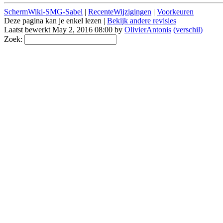
SchermWiki-SMG-Sabel
|
RecenteWijzigingen
|
Voorkeuren
Deze pagina kan je enkel lezen |
Bekijk andere revisies
Laatst bewerkt May 2, 2016 08:00 by
OlivierAntonis
(verschil)
Zoek: