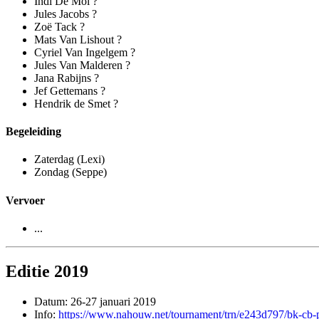
Indi De Mol ?
Jules Jacobs ?
Zoë Tack ?
Mats Van Lishout ?
Cyriel Van Ingelgem ?
Jules Van Malderen ?
Jana Rabijns ?
Jef Gettemans ?
Hendrik de Smet ?
Begeleiding
Zaterdag (Lexi)
Zondag (Seppe)
Vervoer
...
Editie 2019
Datum: 26-27 januari 2019
Info:
https://www.nahouw.net/tournament/trn/e243d797/bk-cb-