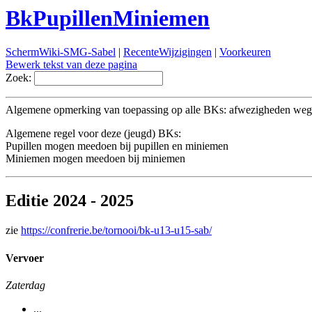
BkPupillenMiniemen
SchermWiki-SMG-Sabel
|
RecenteWijzigingen
|
Voorkeuren
Bewerk tekst van deze pagina
Zoek:
Algemene opmerking van toepassing op alle BKs: afwezigheden wegen
Algemene regel voor deze (jeugd) BKs:
Pupillen mogen meedoen bij pupillen en miniemen
Miniemen mogen meedoen bij miniemen
Editie 2024 - 2025
zie
https://confrerie.be/tornooi/bk-u13-u15-sab/
Vervoer
Zaterdag
...