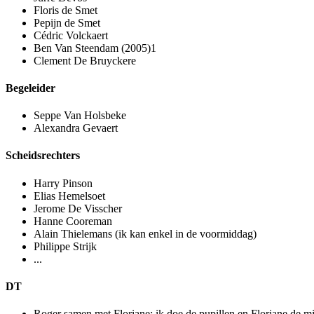
Floris de Smet
Pepijn de Smet
Cédric Volckaert
Ben Van Steendam (2005)1
Clement De Bruyckere
Begeleider
Seppe Van Holsbeke
Alexandra Gevaert
Scheidsrechters
Harry Pinson
Elias Hemelsoet
Jerome De Visscher
Hanne Cooreman
Alain Thielemans (ik kan enkel in de voormiddag)
Philippe Strijk
...
DT
Roger samen met Floriane: ik doe de pupillen en Floriane de 