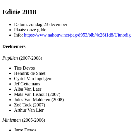
Editie 2018
Datum: zondag 23 december
Plaats: onze gilde
Info:
https://www.nahouw.net/pag/d953/blb/4c26f1d8/Uitnodig
Deelnemers
Pupillen
(2007-2008)
Ties Devos
Hendrik de Smet
Cyriel Van Ingelgem
Jef Gettemans
Alba Van Laer
Mats Van Lishout (2007)
Jules Van Malderen (2008)
Zoë Tack (2007)
Arthur Van Lier
Miniemen
(2005-2006)
Jurre Devos