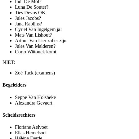
Indi De Mol?
Luna De Souter?
Ties Devos OK
Jules Jacobs?
Jana Rabijns?
Cyriel Van Ingelgem ja!
Mats Van Lishout?
Arthur Van Lier zal er zijn
Jules Van Malderen?
Corto Wittouck komt
NIET:
Zoë Tack (examens)
Begeleiders
Seppe Van Holsbeke
Alexandra Gevaert
Scheidsrechters
Floriane Aelvoet
Elias Hemelsoet
Hélène Derde