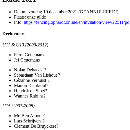
Datum: zondag 19 december 2021 (GEANNULEERD!)
Plaats: onze gilde
Info:
https://fencing.ophardt.online/en/invitation/view/22511/pd
Deelnemers
U11 & U13 (2009-2012)
Ferre Gettemans
Jef Gettemans
Nolan Dehaeck ?
Sebastiaan Van Lishout ?
Cézanne Verhulst ?
Manou D'aubioul?
Hendrik de Smet?
Wannes Rabijns?
U15 (2007-2008)
Mo Ben Amou ?
Lars Schrijvers ?
Clement De Bruyckere?