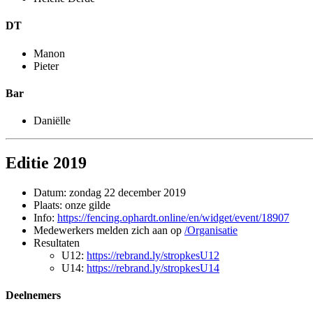
DT
Manon
Pieter
Bar
Daniëlle
Editie 2019
Datum: zondag 22 december 2019
Plaats: onze gilde
Info:
https://fencing.ophardt.online/en/widget/event/18907
Medewerkers melden zich aan op
/Organisatie
Resultaten
U12:
https://rebrand.ly/stropkesU12
U14:
https://rebrand.ly/stropkesU14
Deelnemers