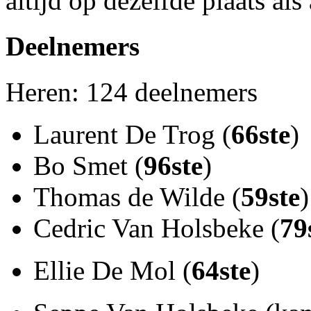
altijd op dezelfde plaats als 
Deelnemers
Heren: 124 deelnemers
Laurent De Trog (
66ste
)
Bo Smet (
96ste
)
Thomas de Wilde (
59ste
)
Cedric Van Holsbeke (
79
Ellie De Mol (
64ste
)