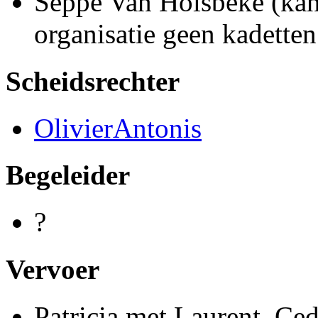
Seppe Van Holsbeke (kan
organisatie geen kadetten
Scheidsrechter
OlivierAntonis
Begeleider
?
Vervoer
Patricia met Laurent, Ced