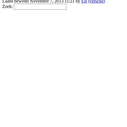
Laatst bewerkt November 7, 2013 11:21 by
Els
(verschil)
Zoek: