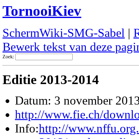
TornooiKiev
SchermWiki-SMG-Sabel
|
R
Bewerk tekst van deze pagi
Zoek:
Editie 2013-2014
Datum: 3 november 201
http://www.fie.ch/downl
Info:
http://www.nffu.org