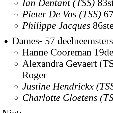
Ian Dentant (TSS)
83s
Pieter De Vos (TSS)
67
Philippe Jacques
86st
Dames- 57 deelneemsters
Hanne Cooreman 19de 
Alexandra Gevaert (TSS
Roger
Justine Hendrickx (TS
Charlotte Cloetens (T
Niet: