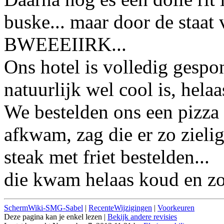
buske... maar door de staat 
BWEEEIIRK...
Ons hotel is volledig gespo
natuurlijk wel cool is, helaas
We bestelden ons een pizza 
afkwam, zag die er zo zieli
steak met friet bestelden...
die kwam helaas koud en z
SchermWiki-SMG-Sabel
|
RecenteWijzigingen
|
Voorkeuren
Deze pagina kan je enkel lezen |
Bekijk andere revisies