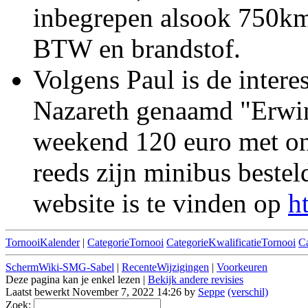
inbegrepen alsook 750km 
BTW en brandstof.
Volgens Paul is de intere
Nazareth genaamd "Erwin
weekend 120 euro met onb
reeds zijn minibus bestel
website is te vinden op
h
TornooiKalender
|
CategorieTornooi
CategorieKwalificatieTornooi
C
SchermWiki-SMG-Sabel
|
RecenteWijzigingen
|
Voorkeuren
Deze pagina kan je enkel lezen |
Bekijk andere revisies
Laatst bewerkt November 7, 2022 14:26 by
Seppe
(verschil)
Zoek: