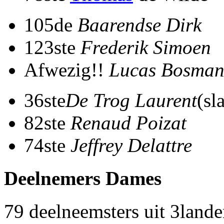
105de
Baarendse Dirk
123ste
Frederik Simoen
Afwezig!!
Lucas Bosman
36ste
De Trog Laurent
(sl
82ste
Renaud Poizat
74ste
Jeffrey Delattre
Deelnemers Dames
79 deelneemsters uit 3land