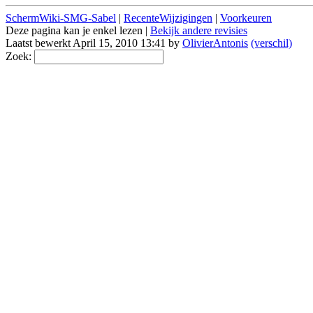
SchermWiki-SMG-Sabel
|
RecenteWijzigingen
|
Voorkeuren
Deze pagina kan je enkel lezen |
Bekijk andere revisies
Laatst bewerkt April 15, 2010 13:41 by
OlivierAntonis
(verschil)
Zoek: