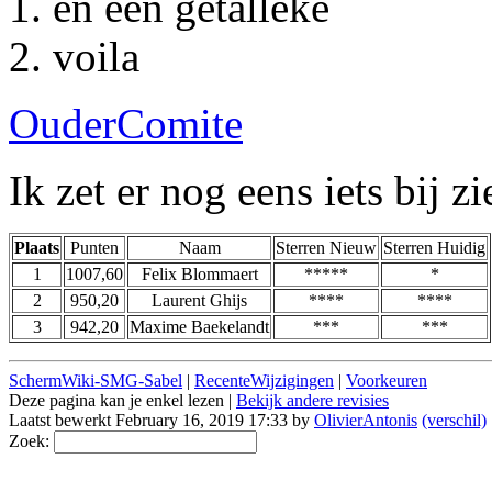
en een getalleke
voila
OuderComite
Ik zet er nog eens iets bij zie
Plaats
Punten
Naam
Sterren Nieuw
Sterren Huidig
1
1007,60
Felix Blommaert
*****
*
2
950,20
Laurent Ghijs
****
****
3
942,20
Maxime Baekelandt
***
***
SchermWiki-SMG-Sabel
|
RecenteWijzigingen
|
Voorkeuren
Deze pagina kan je enkel lezen |
Bekijk andere revisies
Laatst bewerkt February 16, 2019 17:33 by
OlivierAntonis
(verschil)
Zoek: