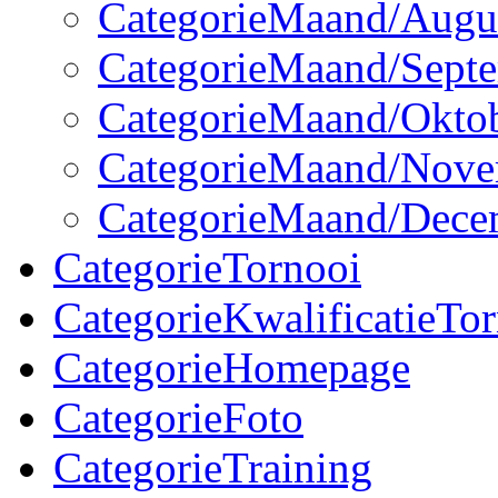
CategorieMaand/Augu
CategorieMaand/Sept
CategorieMaand/Okto
CategorieMaand/Nov
CategorieMaand/Dece
CategorieTornooi
CategorieKwalificatieTo
CategorieHomepage
CategorieFoto
CategorieTraining