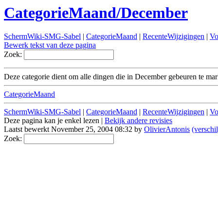
CategorieMaand/December
SchermWiki-SMG-Sabel
|
CategorieMaand
|
RecenteWijzigingen
|
Vo
Bewerk tekst van deze pagina
Zoek:
Deze categorie dient om alle dingen die in December gebeuren te marke
CategorieMaand
SchermWiki-SMG-Sabel
|
CategorieMaand
|
RecenteWijzigingen
|
Vo
Deze pagina kan je enkel lezen |
Bekijk andere revisies
Laatst bewerkt November 25, 2004 08:32 by
OlivierAntonis
(verschil
Zoek: