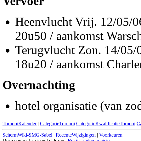
Vervoer
Heenvlucht Vrij. 12/05/
20u50 / aankomst Warsc
Terugvlucht Zon. 14/05
18u20 / aankomst Charl
Overnachting
hotel organisatie (van zo
TornooiKalender
|
CategorieTornooi
CategorieKwalificatieTornooi
C
SchermWiki-SMG-Sabel
|
RecenteWijzigingen
|
Voorkeuren
Deze pagina kan je enkel lezen |
Bekijk andere revisies