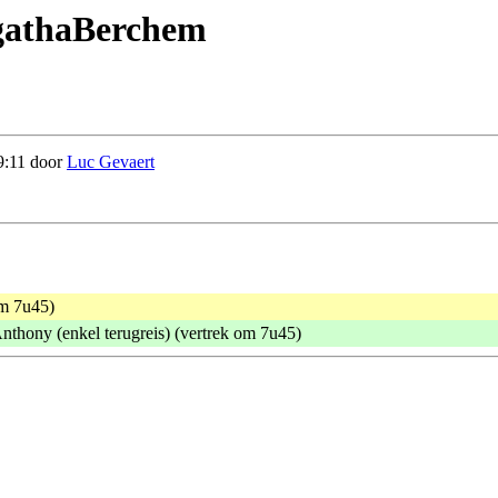
AgathaBerchem
9:11 door
Luc Gevaert
om 7u45)
Anthony (enkel terugreis) (vertrek om 7u45)