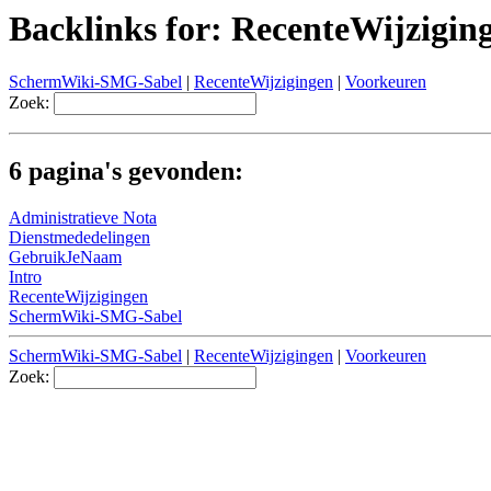
Backlinks for: RecenteWijzigin
SchermWiki-SMG-Sabel
|
RecenteWijzigingen
|
Voorkeuren
Zoek:
6 pagina's gevonden:
Administratieve Nota
Dienstmededelingen
GebruikJeNaam
Intro
RecenteWijzigingen
SchermWiki-SMG-Sabel
SchermWiki-SMG-Sabel
|
RecenteWijzigingen
|
Voorkeuren
Zoek: