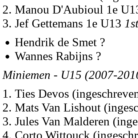
Manou D'Aubioul 1e U
Jef Gettemans 1e U13
1s
Hendrik de Smet ?
Wannes Rabijns ?
Miniemen - U15 (2007-2010
Ties Devos (ingeschreve
Mats Van Lishout (inges
Jules Van Malderen (ing
Corto Wittouck (ingesch