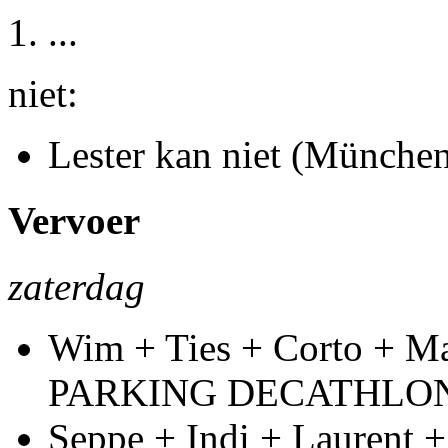
...
niet:
Lester kan niet (Münche
Vervoer
zaterdag
Wim + Ties + Corto + Mat
PARKING DECATHLO
Seppe + Indi + Laurent 