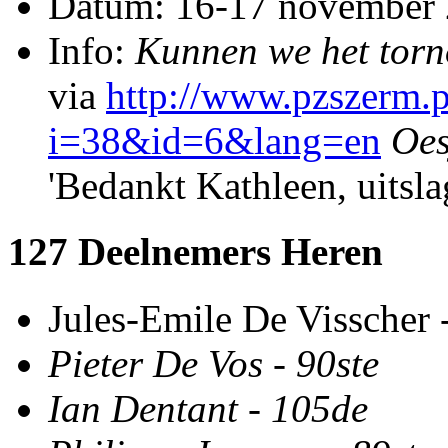
Datum: 16-17 november
Info:
Kunnen we het torn
via
http://www.pzszerm.p
i=38&id=6&lang=en
Oes
'Bedankt Kathleen, uitsl
127 Deelnemers Heren
Jules-Emile De Visscher 
Pieter De Vos
-
90ste
Ian Dentant
-
105de