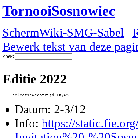
TornooiSosnowiec
SchermWiki-SMG-Sabel
|
R
Bewerk tekst van deze pagi
Zoek:
Editie 2022
Datum: 2-3/12
Info:
https://static.fie.o
Invitation%20-%20Sosn