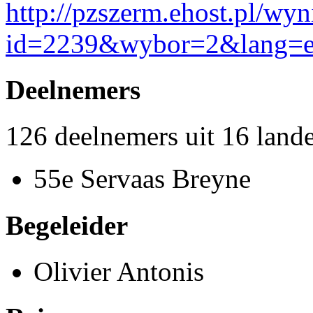
http://pzszerm.ehost.pl/wy
id=2239&wybor=2&lang=
Deelnemers
126 deelnemers uit 16 land
55e Servaas Breyne
Begeleider
Olivier Antonis