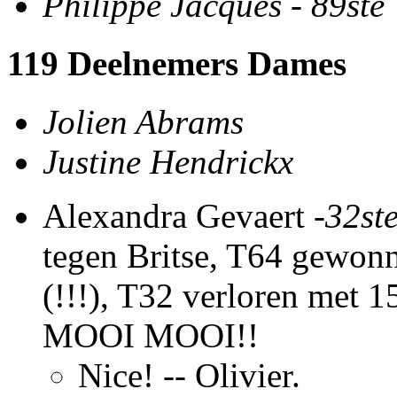
Philippe Jacques
-
89ste
119 Deelnemers Dames
Jolien Abrams
Justine Hendrickx
Alexandra Gevaert -
32st
tegen Britse, T64 gewon
(!!!), T32 verloren met 
MOOI MOOI!!
Nice! -- Olivier.