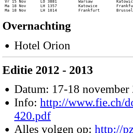
 Vr 15 Nov 	LO 3881 	Warsaw 	        Katowice 	14:30 	15:20   	Economy

 Ma 18 Nov 	LH 1357 	Katowice 	Frankfurt 	10:40 	12:25   	Economy

Overnachting
Hotel Orion
Editie 2012 - 2013
Datum: 17-18 november
Info:
http://www.fie.ch/
420.pdf
Alles volgen op:
http://p