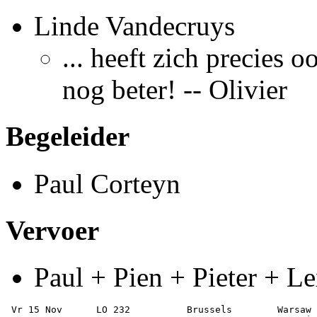
Linde Vandecruys
... heeft zich precies
nog beter! -- Olivier
Begeleider
Paul Corteyn
Vervoer
Paul + Pien + Pieter + Le
 Vr 15 Nov 	LO 232 	        Brussels 	Warsaw 	        07:50 	09:50   	Economy
